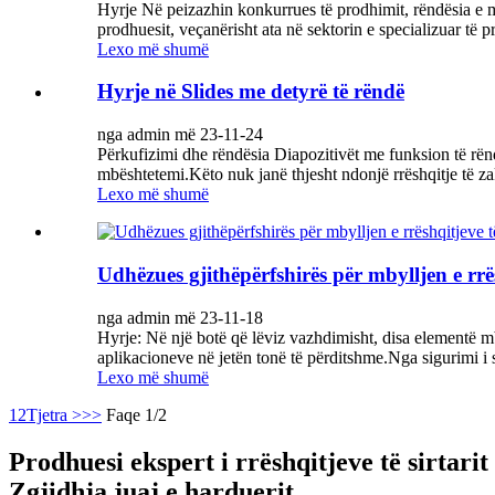
Hyrje Në peizazhin konkurrues të prodhimit, rëndësia e me
prodhuesit, veçanërisht ata në sektorin e specializuar të pr
Lexo më shumë
Hyrje në Slides me detyrë të rëndë
nga admin më 23-11-24
Përkufizimi dhe rëndësia Diapozitivët me funksion të rën
mbështetemi.Këto nuk janë thjesht ndonjë rrëshqitje të za
Lexo më shumë
Udhëzues gjithëpërfshirës për mbylljen e rrës
nga admin më 23-11-18
Hyrje: Në një botë që lëviz vazhdimisht, disa elementë mb
aplikacioneve në jetën tonë të përditshme.Nga sigurimi i si
Lexo më shumë
1
2
Tjetra >
>>
Faqe 1/2
Prodhuesi ekspert i rrëshqitjeve të sirtari
Zgjidhja juaj e harduerit