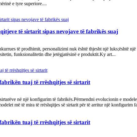
inë e tyre superiore....
itjeve të sirtarit sipas nevojave të fabrikës suaj
kurrues të prodhimit, personalizimi nuk është thjesht një luks;është 
tetin, funksionalitetin dhe jetëgjatësinë e produktit.Ky art...
rikën tuaj të rrëshqitjes së sirtarit
 sirtarëve në një konfigurim të fabrikës.Përmendni evolucionin e modele
modelet më të mira të rrëshqitjes së sirtarit për të arritur një konfigurim 
rikën tuaj të rrëshqitjes së sirtarit