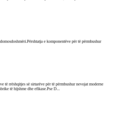
një domosdoshmëri.Përshtatja e komponentëve për të përmbushur
ve të rrëshqitjes së sirtarëve për të përmbushur nevojat moderne
fabrike të hijshme dhe efikase.Pse D...