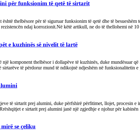
ini për funksionim të qetë të sirtarit
t është thelbësore për të siguruar funksionim të qetë dhe të besueshëm të si
ezistencën ndaj korrozionit.Në këtë artikull, ne do të thellohemi në 10 
pët e kuzhinës së nivelit të lartë
 janë një komponent thelbësor i dollapëve të kuzhinës, duke mundësuar që
ve të sirtarëve të përdorur mund të ndikojnë ndjeshëm në funksionalitetin e 
 alumini
ve të sirtarit prej alumini, duke përfshirë përfitimet, llojet, procesin 
i Rrëshqitjet e sirtarit prej alumini janë një zgjedhje e njohur për kabinë
 mirë se çeliku