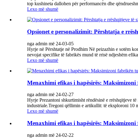
top kushineta dallohen për performancën dhe qëndrueshmër
Lexo më shumë
Opsionet e personalizimit: Përshtatja e rrëshq
nga admin më 24-03-05
Hyrje në Përshtatje në Prodhim Në peizazhin e sotëm kon
nevojat specifike të fabrikës mund të rrisë ndjeshëm efikasi
Lexo më shumë
Menaxhimi efikas i hapësirës: Maksimizoni fab
nga admin më 24-02-27
Hyrje Prezantoni shkurtimisht rëndësinë e rrëshqitjeve të
industriale.Tregoni qëllimin e artikullit: të eksploroni 10 
Lexo më shumë
Menaxhimi efikas i hapësirës: Maksimizoni fab
nga admin më 24-02-22