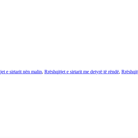
jet e sirtarit nën malin
,
Rrëshqitjet e sirtarit me detyrë të rëndë
,
Rrëshqit