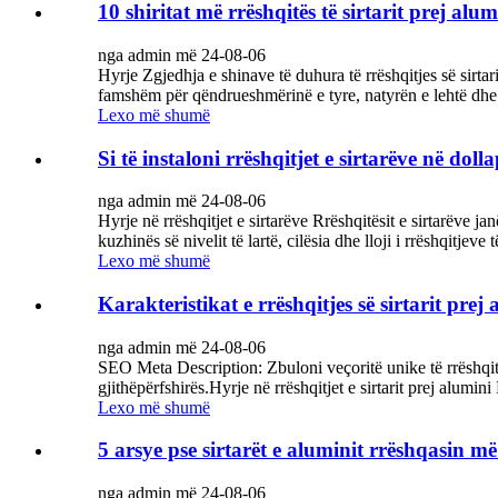
10 shiritat më rrëshqitës të sirtarit prej alum
nga admin më 24-08-06
Hyrje Zgjedhja e shinave të duhura të rrëshqitjes së sirtari
famshëm për qëndrueshmërinë e tyre, natyrën e lehtë dhe r
Lexo më shumë
Si të instaloni rrëshqitjet e sirtarëve në dolla
nga admin më 24-08-06
Hyrje në rrëshqitjet e sirtarëve Rrëshqitësit e sirtarëve
kuzhinës së nivelit të lartë, cilësia dhe lloji i rrëshqitje
Lexo më shumë
Karakteristikat e rrëshqitjes së sirtarit prej
nga admin më 24-08-06
SEO Meta Description: Zbuloni veçoritë unike të rrëshqitje
gjithëpërfshirës.Hyrje në rrëshqitjet e sirtarit prej alumin
Lexo më shumë
5 arsye pse sirtarët e aluminit rrëshqasin më
nga admin më 24-08-06