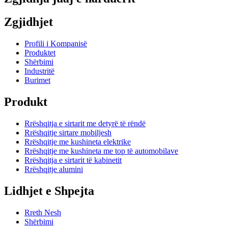
Zgjidhjet
Profili i Kompanisë
Produktet
Shërbimi
Industritë
Burimet
Produkt
Rrëshqitja e sirtarit me detyrë të rëndë
Rrëshqitje sirtare mobiljesh
Rrëshqitje me kushineta elektrike
Rrëshqitje me kushineta me top të automobilave
Rrëshqitja e sirtarit të kabinetit
Rrëshqitje alumini
Lidhjet e Shpejta
Rreth Nesh
Shërbimi