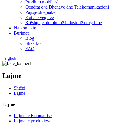
Prodhim mobiljesh
Qendrat e të Dhënave dhe Telekomunikacioni
Pajisje shtëpiake
Kutia e veglave
Rrëshqitje alumini në industri të ndryshme
Na kontaktoni
Burimet
Blog
Shkarko
FAQ
English
Lajme
Shtëpi
Lajme
Lajme
Lajmet e Kompanisë
Lajmet e produkteve