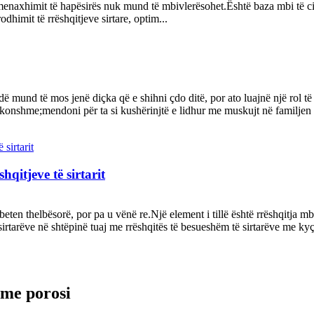
naxhimit të hapësirës nuk mund të mbivlerësohet.Është baza mbi të cilën
odhimit të rrëshqitjeve sirtare, optim...
dë mund të mos jenë diçka që e shihni çdo ditë, por ato luajnë një rol 
konshme;mendoni për ta si kushërinjtë e lidhur me muskujt në familjen e 
hqitjeve të sirtarit
eten thelbësorë, por pa u vënë re.Një element i tillë është rrëshqitja m
rtarëve në shtëpinë tuaj me rrëshqitës të besueshëm të sirtarëve me kyçje
t me porosi