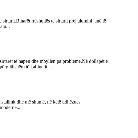
rtarit.Binarët rrëshqitës të sirtarit prej alumini janë të
alu...
 sirtarët të hapen dhe mbyllen pa probleme.Në dollapët e
përgjithshëm të kabinetit ...
e instalimit dhe më shumë, në këtë udhëzues
n moderne...