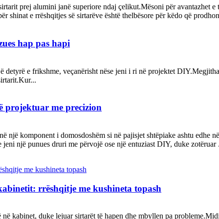
irtarit prej alumini janë superiore ndaj çelikut.Mësoni për avantazhet e
 shinat e rrëshqitjes së sirtarëve është thelbësore për këdo që prodhon 
hëzues hap pas hapi
 një detyrë e frikshme, veçanërisht nëse jeni i ri në projektet DIY.Megjit
rtarit.Kur...
 të projektuar me precizion
janë një komponent i domosdoshëm si në pajisjet shtëpiake ashtu edhe në
e jeni një punues druri me përvojë ose një entuziast DIY, duke zotëruar .
kabinetit: rrëshqitje me kushineta topash
 në kabinet, duke lejuar sirtarët të hapen dhe mbyllen pa probleme.Midis