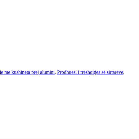
je me kushineta prej alumini
,
Prodhuesi i rrëshqitjes së sirtarëve
,