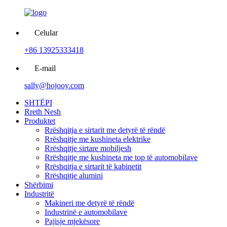
Celular
+86 13925333418
E-mail
sally@hojooy.com
SHTËPI
Rreth Nesh
Produktet
Rrëshqitja e sirtarit me detyrë të rëndë
Rrëshqitje me kushineta elektrike
Rrëshqitje sirtare mobiljesh
Rrëshqitje me kushineta me top të automobilave
Rrëshqitja e sirtarit të kabinetit
Rrëshqitje alumini
Shërbimi
Industritë
Makineri me detyrë të rëndë
Industrinë e automobilave
Pajisje mjekësore