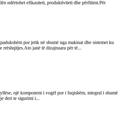
 ndërtohet efikasiteti, produktiviteti dhe përfitimi.Për
të padukshëm por jetik në shumë nga makinat dhe sistemet ku
rrëshqitjes.Ato janë të dizajnuara për të...
byllëse, një komponent i vogël por i fuqishëm, integral i shumë
 deri te sigurimi i...