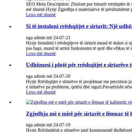
SEO Meta Description: Zbuloni pse binarët rrëshqitës të s
më shumë.Hyrje Zgjedhja e materialeve të përshtatshme për
Lexo më shumë
Si të instaloni rrëshqitjet e sirtarit: Një ud
nga admin më 24-07-21
Hyrje Instalimi i rrëshqitjeve të sirtarit mund të duket si
pas hapi, mund të arrini funksionim të qetë dhe efikas të si
Lexo më shumë
Udhëzuesi i plotë për rrëshqitjet e sirtarëve
nga admin më 24-07-20
Hyrje Rrëshqitjet e sirtarëve të projektuar me precizion 
e sirtarëve pa probleme, qetësi dhe siguri.Pavarësisht nës
Lexo më shumë
Zgjedhja më e mirë për sirtarët e lëmuar të 
nga admin më 24-07-19
Hyrje Rrëshqitësit e sirtarëve janë komponentë thelbësorë