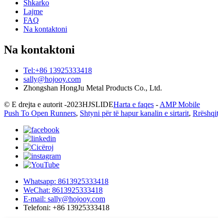
Shkarko
Lajme
FAQ
Na kontaktoni
Na kontaktoni
Tel:+86 13925333418
sally@hojooy.com
Zhongshan HongJu Metal Products Co., Ltd.
© E drejta e autorit -
2023
HJSLIDE
Harta e faqes
-
AMP Mobile
Push To Open Runners
,
Shtyni për të hapur kanalin e sirtarit
,
Rrëshqit
Whatsapp: 8613925333418
WeChat: 8613925333418
E-mail: sally@hojooy.com
Telefoni: +86 13925333418