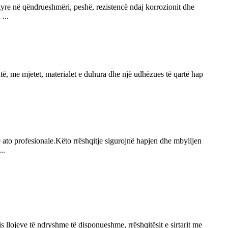
 tyre në qëndrueshmëri, peshë, rezistencë ndaj korrozionit dhe
...
hatë, me mjetet, materialet e duhura dhe një udhëzues të qartë hap
 ato profesionale.Këto rrëshqitje sigurojnë hapjen dhe mbylljen
..
 llojeve të ndryshme të disponueshme, rrëshqitësit e sirtarit me