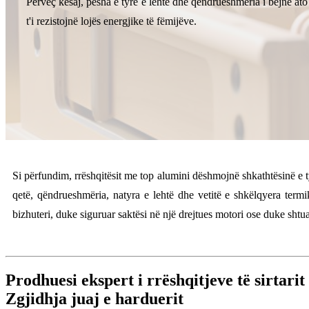
Përveç kësaj, pesha e tyre e lehtë dhe qëndrueshmëria i bëjnë ato
t'i rezistojnë lojës energjike të fëmijëve.
Si përfundim, rrëshqitësit me top alumini dëshmojnë shkathtësinë e ty
qetë, qëndrueshmëria, natyra e lehtë dhe vetitë e shkëlqyera term
bizhuteri, duke siguruar saktësi në një drejtues motori ose duke shtuar
Prodhuesi ekspert i rrëshqitjeve të sirtari
Zgjidhja juaj e harduerit