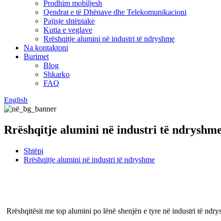
Prodhim mobiljesh
Qendrat e të Dhënave dhe Telekomunikacioni
Pajisje shtëpiake
Kutia e veglave
Rrëshqitje alumini në industri të ndryshme
Na kontaktoni
Burimet
Blog
Shkarko
FAQ
English
Rrëshqitje alumini në industri të ndryshm
Shtëpi
Rrëshqitje alumini në industri të ndryshme
Rrëshqitësit me top alumini po lënë shenjën e tyre në industri të ndr