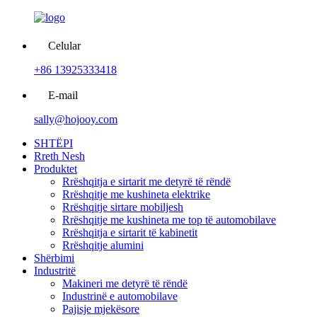
Celular
+86 13925333418
E-mail
sally@hojooy.com
SHTËPI
Rreth Nesh
Produktet
Rrëshqitja e sirtarit me detyrë të rëndë
Rrëshqitje me kushineta elektrike
Rrëshqitje sirtare mobiljesh
Rrëshqitje me kushineta me top të automobilave
Rrëshqitja e sirtarit të kabinetit
Rrëshqitje alumini
Shërbimi
Industritë
Makineri me detyrë të rëndë
Industrinë e automobilave
Pajisje mjekësore