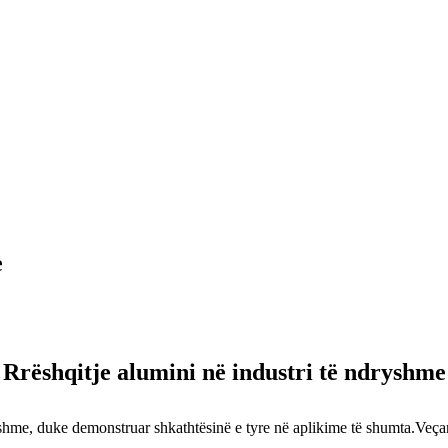
e
Rrëshqitje alumini në industri të ndryshme
yshme, duke demonstruar shkathtësinë e tyre në aplikime të shumta.Veça