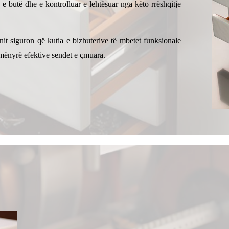
e butë dhe e kontrolluar e lehtësuar nga këto rrëshqitje
nit siguron që kutia e bizhuterive të mbetet funksionale
 mënyrë efektive sendet e çmuara.