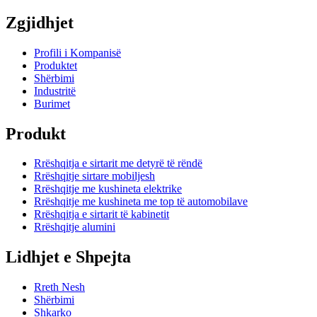
Zgjidhjet
Profili i Kompanisë
Produktet
Shërbimi
Industritë
Burimet
Produkt
Rrëshqitja e sirtarit me detyrë të rëndë
Rrëshqitje sirtare mobiljesh
Rrëshqitje me kushineta elektrike
Rrëshqitje me kushineta me top të automobilave
Rrëshqitja e sirtarit të kabinetit
Rrëshqitje alumini
Lidhjet e Shpejta
Rreth Nesh
Shërbimi
Shkarko