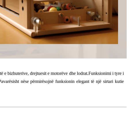
ë e bizhuterive, drejtuesit e motorëve dhe lodrat.Funksionimi i tyre i
arësisht nëse përmirësojnë funksionin elegant të një sirtari kutie