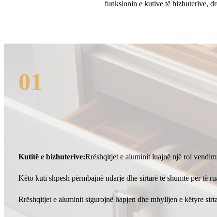
funksionin e kutive të bizhuterive, d
01
Kutitë e bizhuterive:
Rrëshqitjet e aluminit luajnë një rol vendim
Këto kuti shpesh përmbajnë ndarje dhe sirtarë të shumtë për të ru
Rrëshqitjet e aluminit sigurojnë hapjen dhe mbylljen e këtyre sirt