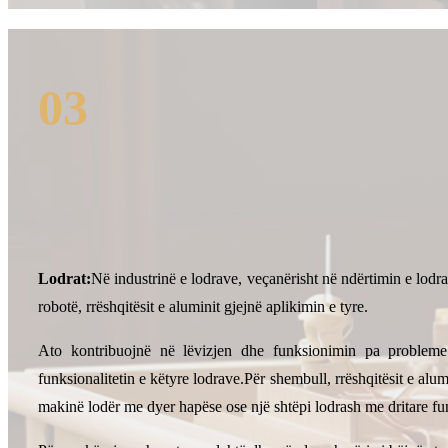
03
Lodrat:
Në industrinë e lodrave, veçanërisht në ndërtimin e lodr
robotë, rrëshqitësit e aluminit gjejnë aplikimin e tyre.
Ato kontribuojnë në lëvizjen dhe funksionimin pa probleme
funksionalitetin e këtyre lodrave.Për shembull, rrëshqitësit e alum
makinë lodër me dyer hapëse ose një shtëpi lodrash me dritare fu