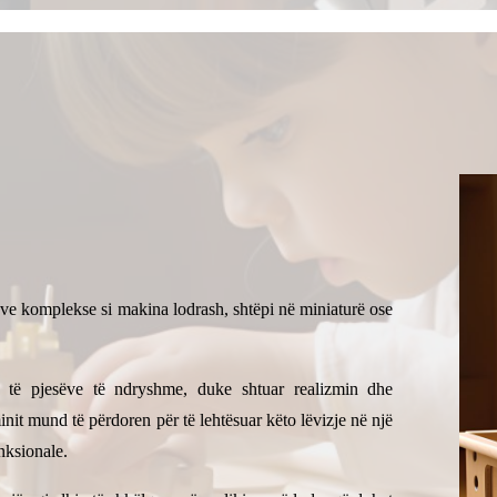
ave komplekse si makina lodrash, shtëpi në miniaturë ose
 të pjesëve të ndryshme, duke shtuar realizmin dhe
init mund të përdoren për të lehtësuar këto lëvizje në një
nksionale.