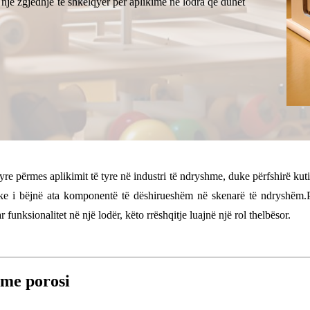
 një zgjedhje të shkëlqyer për aplikime në lodra që duhet
re përmes aplikimit të tyre në industri të ndryshme, duke përfshirë kutit
ike i bëjnë ata komponentë të dëshirueshëm në skenarë të ndryshëm.Pav
 funksionalitet në një lodër, këto rrëshqitje luajnë një rol thelbësor.
t me porosi