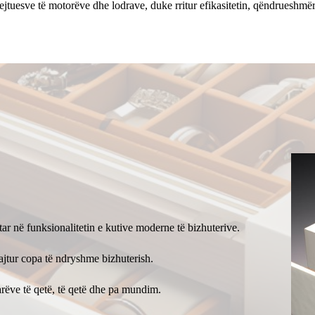
rejtuesve të motorëve dhe lodrave, duke rritur efikasitetin, qëndrueshmëri
tar në funksionalitetin e kutive moderne të bizhuterive.
ajtur copa të ndryshme bizhuterish.
arëve të qetë, të qetë dhe pa mundim.