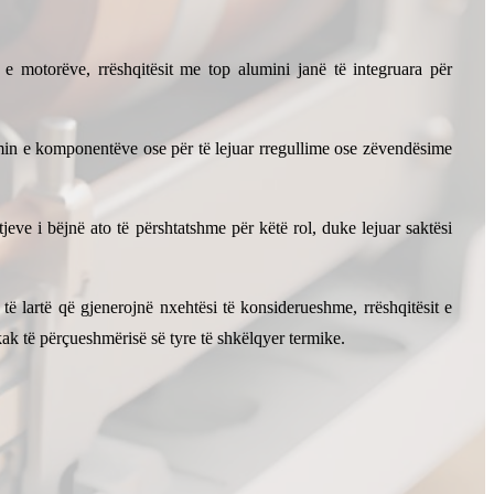
t e motorëve, rrëshqitësit me top alumini janë të integruara për
in e komponentëve ose për të lejuar rregullime ose zëvendësime
eve i bëjnë ato të përshtatshme për këtë rol, duke lejuar saktësi
ë lartë që gjenerojnë nxehtësi të konsiderueshme, rrëshqitësit e
ak të përçueshmërisë së tyre të shkëlqyer termike.