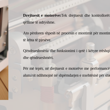
Drejtuesit e motorëve:
Tek drejtuesit dhe kontrollorë
qëllime të ndryshme.
Ato përdoren shpesh në procesin e montimit për montim
të lehta të pjesëve.
Qëndrueshmëria dhe funksionimi i qetë i këtyre rrëshqitj
dhe qëndrueshmëri.
Për më tepër, në drejtuesit e motorëve me performancë t
aluminit ndihmojnë në shpërndarjen e nxehtësisë për shk