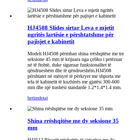
HJ4508 Slides sirtar Leva e mjetit
ngritës lartësie e përshtatshme për
pajisjet e kabinetit
Modeli HJ4508 përmban shina rrëshqitëse me tre
seksione 45 mm të krijuara nga çeliku i petëzuar
në të ftohtë, duke siguruar funksionalitet të
qëndrueshëm dhe të qëndrueshëm.HJ4508
përshtatet në mënyrë të përkryer me shporta me
tela të kabinetit të kuzhinës me gjatësi 300-600
mm dhe një trashësi standarde 1.2*1.4*1.4 mm.
hetim
detaj
Shina rrëshqitëse me dy seksione 35
mm
HJ3513 Binarët rrëshqitës të sirtarëve me dy