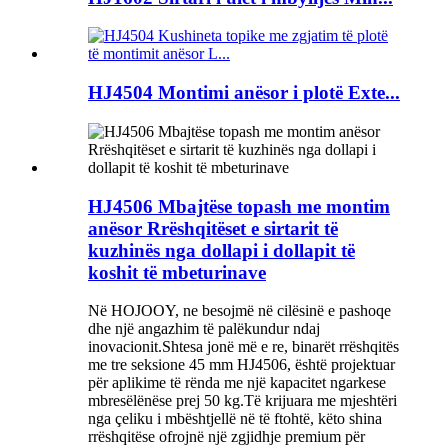
HJ4504 Montimi anësor i plotë Exte...
HJ4506 Mbajtëse topash me montim
anësor Rrëshqitëset e sirtarit të
kuzhinës nga dollapi i dollapit të
koshit të mbeturinave
Në HOJOOY, ne besojmë në cilësinë e pashoqe
dhe një angazhim të palëkundur ndaj
inovacionit.Shtesa jonë më e re, binarët rrëshqitës
me tre seksione 45 mm HJ4506, është projektuar
për aplikime të rënda me një kapacitet ngarkese
mbresëlënëse prej 50 kg.Të krijuara me mjeshtëri
nga çeliku i mbështjellë në të ftohtë, këto shina
rrëshqitëse ofrojnë një zgjidhje premium për