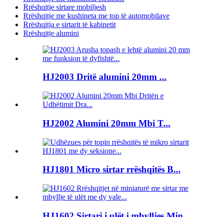
Rrëshqitje sirtare mobiljesh
Rrëshqitje me kushineta me top të automobilave
Rrëshqitja e sirtarit të kabinetit
Rrëshqitje alumini
HJ2003 Dritë alumini 20mm ...
HJ2002 Alumini 20mm Mbi T...
HJ1801 Micro sirtar rrëshqitës B...
HJ1602 Sirtari i ulët i mbylljes Min...