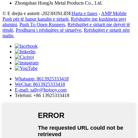
Zhongshan HongJu Metal Products Co., Ltd.
© E drejta e autorit -
2023
HJSLIDE
Harta e faqes
-
AMP Mobile
Push për të hapur kanalin e sirtarit
,
Rrëshqitje me kushineta prej
alumini
,
Push To Open Runners
,
Rrëshqitjet e sirtarit me detyrë të
rëndë
,
Prodhuesi i rrëshqitjes së sirtarëve
,
Rrëshqitjet e sirtarit nën
malin
,
Whatsapp: 8613925333418
WeChat: 8613925333418
E-mail: sally@hojooy.com
Telefoni: +86 13925333418