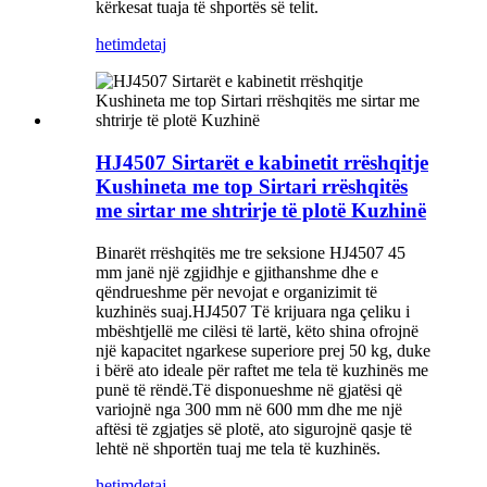
kërkesat tuaja të shportës së telit.
hetim
detaj
HJ4507 Sirtarët e kabinetit rrëshqitje
Kushineta me top Sirtari rrëshqitës
me sirtar me shtrirje të plotë Kuzhinë
Binarët rrëshqitës me tre seksione HJ4507 45
mm janë një zgjidhje e gjithanshme dhe e
qëndrueshme për nevojat e organizimit të
kuzhinës suaj.HJ4507 Të krijuara nga çeliku i
mbështjellë me cilësi të lartë, këto shina ofrojnë
një kapacitet ngarkese superiore prej 50 kg, duke
i bërë ato ideale për raftet me tela të kuzhinës me
punë të rëndë.Të disponueshme në gjatësi që
variojnë nga 300 mm në 600 mm dhe me një
aftësi të zgjatjes së plotë, ato sigurojnë qasje të
lehtë në shportën tuaj me tela të kuzhinës.
hetim
detaj