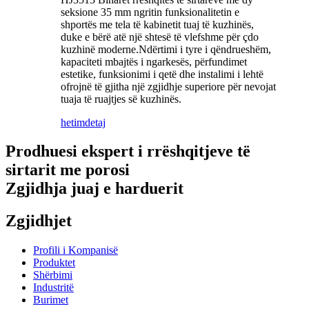
seksione 35 mm ngritin funksionalitetin e
shportës me tela të kabinetit tuaj të kuzhinës,
duke e bërë atë një shtesë të vlefshme për çdo
kuzhinë moderne.Ndërtimi i tyre i qëndrueshëm,
kapaciteti mbajtës i ngarkesës, përfundimet
estetike, funksionimi i qetë dhe instalimi i lehtë
ofrojnë të gjitha një zgjidhje superiore për nevojat
tuaja të ruajtjes së kuzhinës.
hetim
detaj
Prodhuesi ekspert i rrëshqitjeve të
sirtarit me porosi
Zgjidhja juaj e harduerit
Zgjidhjet
Profili i Kompanisë
Produktet
Shërbimi
Industritë
Burimet