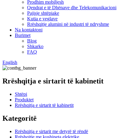
Prodhim mobiljesh
Qendrat e të Dhënave dhe Telekomunikacioni
Pajisje shtëpiake
Kutia e veglave
Rrëshqitje alumini në industri të ndryshme
Na kontaktoni
Burimet
Blog
Shkarko
FAQ
English
Rrëshqitja e sirtarit të kabinetit
Shtëpi
Produktet
Rrëshqitja e sirtarit të kabinetit
Kategoritë
Rrëshqitja e sirtarit me detyrë të rëndë
Rrëshqitje me kushineta elektrike