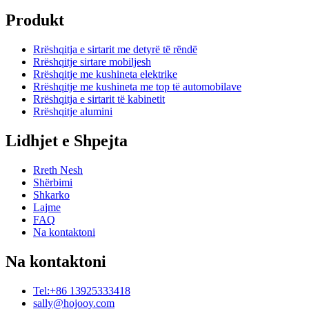
Produkt
Rrëshqitja e sirtarit me detyrë të rëndë
Rrëshqitje sirtare mobiljesh
Rrëshqitje me kushineta elektrike
Rrëshqitje me kushineta me top të automobilave
Rrëshqitja e sirtarit të kabinetit
Rrëshqitje alumini
Lidhjet e Shpejta
Rreth Nesh
Shërbimi
Shkarko
Lajme
FAQ
Na kontaktoni
Na kontaktoni
Tel:+86 13925333418
sally@hojooy.com