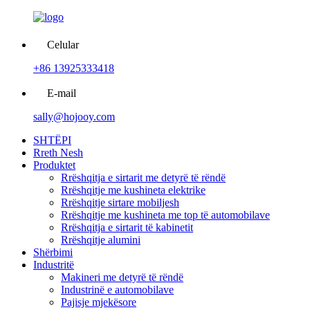
Celular
+86 13925333418
E-mail
sally@hojooy.com
SHTËPI
Rreth Nesh
Produktet
Rrëshqitja e sirtarit me detyrë të rëndë
Rrëshqitje me kushineta elektrike
Rrëshqitje sirtare mobiljesh
Rrëshqitje me kushineta me top të automobilave
Rrëshqitja e sirtarit të kabinetit
Rrëshqitje alumini
Shërbimi
Industritë
Makineri me detyrë të rëndë
Industrinë e automobilave
Pajisje mjekësore