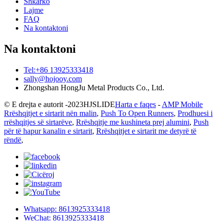
Shkarko
Lajme
FAQ
Na kontaktoni
Na kontaktoni
Tel:+86 13925333418
sally@hojooy.com
Zhongshan HongJu Metal Products Co., Ltd.
© E drejta e autorit -
2023
HJSLIDE
Harta e faqes
-
AMP Mobile
Rrëshqitjet e sirtarit nën malin
,
Push To Open Runners
,
Prodhuesi i
rrëshqitjes së sirtarëve
,
Rrëshqitje me kushineta prej alumini
,
Push
për të hapur kanalin e sirtarit
,
Rrëshqitjet e sirtarit me detyrë të
rëndë
,
Whatsapp: 8613925333418
WeChat: 8613925333418