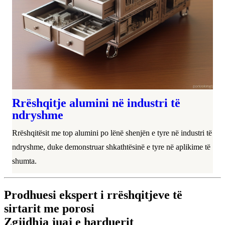
Rrëshqitje alumini në industri të
ndryshme
Rrëshqitësit me top alumini po lënë shenjën e tyre në industri të
ndryshme, duke demonstruar shkathtësinë e tyre në aplikime të
shumta.
Prodhuesi ekspert i rrëshqitjeve të
sirtarit me porosi
Zgjidhja juaj e harduerit