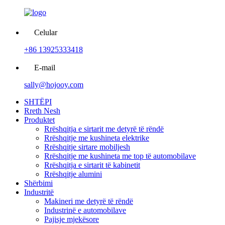
Celular
+86 13925333418
E-mail
sally@hojooy.com
SHTËPI
Rreth Nesh
Produktet
Rrëshqitja e sirtarit me detyrë të rëndë
Rrëshqitje me kushineta elektrike
Rrëshqitje sirtare mobiljesh
Rrëshqitje me kushineta me top të automobilave
Rrëshqitja e sirtarit të kabinetit
Rrëshqitje alumini
Shërbimi
Industritë
Makineri me detyrë të rëndë
Industrinë e automobilave
Pajisje mjekësore