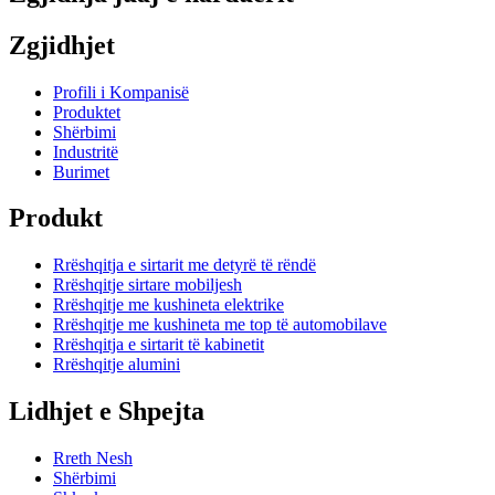
Zgjidhjet
Profili i Kompanisë
Produktet
Shërbimi
Industritë
Burimet
Produkt
Rrëshqitja e sirtarit me detyrë të rëndë
Rrëshqitje sirtare mobiljesh
Rrëshqitje me kushineta elektrike
Rrëshqitje me kushineta me top të automobilave
Rrëshqitja e sirtarit të kabinetit
Rrëshqitje alumini
Lidhjet e Shpejta
Rreth Nesh
Shërbimi