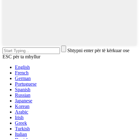
Shtypni enter për të kërkuar ose
ESC për ta mbyllur
English
French
German
Portuguese
Spanish
Russian
Japanese
Korean
Arabic
Irish
Greek
Turkish
Italian