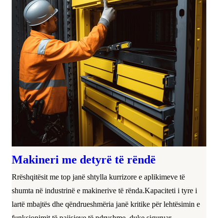
Makineri me detyrë të rëndë
Rrëshqitësit me top janë shtylla kurrizore e aplikimeve të
shumta në industrinë e makinerive të rënda.Kapaciteti i tyre i
lartë mbajtës dhe qëndrueshmëria janë kritike për lehtësimin e
funksionimit të pajisjeve të ndryshme, duke siguruar