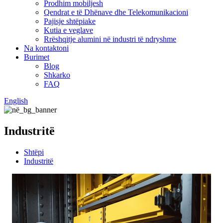
Prodhim mobiljesh
Qendrat e të Dhënave dhe Telekomunikacioni
Pajisje shtëpiake
Kutia e veglave
Rrëshqitje alumini në industri të ndryshme
Na kontaktoni
Burimet
Blog
Shkarko
FAQ
English
Industritë
Shtëpi
Industritë