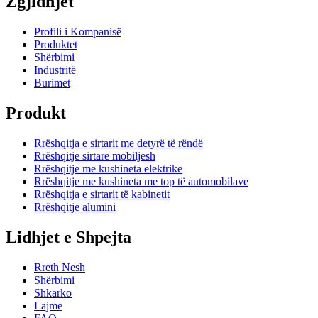
Zgjidhjet
Profili i Kompanisë
Produktet
Shërbimi
Industritë
Burimet
Produkt
Rrëshqitja e sirtarit me detyrë të rëndë
Rrëshqitje sirtare mobiljesh
Rrëshqitje me kushineta elektrike
Rrëshqitje me kushineta me top të automobilave
Rrëshqitja e sirtarit të kabinetit
Rrëshqitje alumini
Lidhjet e Shpejta
Rreth Nesh
Shërbimi
Shkarko
Lajme