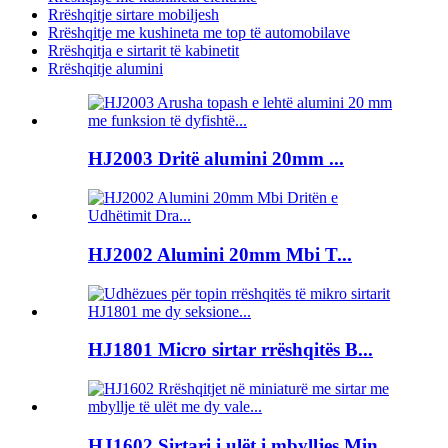
Rrëshqitje sirtare mobiljesh
Rrëshqitje me kushineta me top të automobilave
Rrëshqitja e sirtarit të kabinetit
Rrëshqitje alumini
HJ2003 Dritë alumini 20mm ...
HJ2002 Alumini 20mm Mbi T...
HJ1801 Micro sirtar rrëshqitës B...
HJ1602 Sirtari i ulët i mbylljes Min...