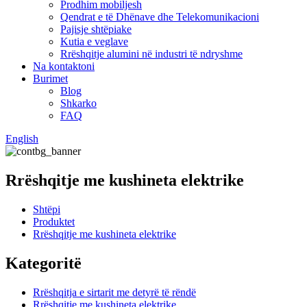
Prodhim mobiljesh
Qendrat e të Dhënave dhe Telekomunikacioni
Pajisje shtëpiake
Kutia e veglave
Rrëshqitje alumini në industri të ndryshme
Na kontaktoni
Burimet
Blog
Shkarko
FAQ
English
Rrëshqitje me kushineta elektrike
Shtëpi
Produktet
Rrëshqitje me kushineta elektrike
Kategoritë
Rrëshqitja e sirtarit me detyrë të rëndë
Rrëshqitje me kushineta elektrike