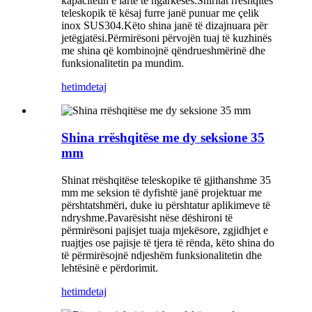
kapacitetin e lartë të ngarkesës.Shiritat rrëshqitës
teleskopik të kësaj furre janë punuar me çelik
inox SUS304.Këto shina janë të dizajnuara për
jetëgjatësi.Përmirësoni përvojën tuaj të kuzhinës
me shina që kombinojnë qëndrueshmërinë dhe
funksionalitetin pa mundim.
hetim
detaj
Shina rrëshqitëse me dy seksione 35
mm
Shinat rrëshqitëse teleskopike të gjithanshme 35
mm me seksion të dyfishtë janë projektuar me
përshtatshmëri, duke iu përshtatur aplikimeve të
ndryshme.Pavarësisht nëse dëshironi të
përmirësoni pajisjet tuaja mjekësore, zgjidhjet e
ruajtjes ose pajisje të tjera të rënda, këto shina do
të përmirësojnë ndjeshëm funksionalitetin dhe
lehtësinë e përdorimit.
hetim
detaj