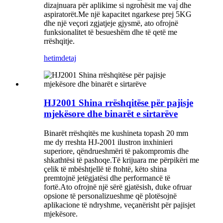
dizajnuara për aplikime si ngrohësit me vaj dhe
aspiratorët.Me një kapacitet ngarkese prej 5KG
dhe një veçori zgjatjeje gjysmë, ato ofrojnë
funksionalitet të besueshëm dhe të qetë me
rrëshqitje.
hetim
detaj
HJ2001 Shina rrëshqitëse për pajisje
mjekësore dhe binarët e sirtarëve
Binarët rrëshqitës me kushineta topash 20 mm
me dy rreshta HJ-2001 ilustron inxhinieri
superiore, qëndrueshmëri të pakompromis dhe
shkathtësi të pashoqe.Të krijuara me përpikëri me
çelik të mbështjellë të ftohtë, këto shina
premtojnë jetëgjatësi dhe performancë të
fortë.Ato ofrojnë një sërë gjatësish, duke ofruar
opsione të personalizueshme që plotësojnë
aplikacione të ndryshme, veçanërisht për pajisjet
mjekësore.