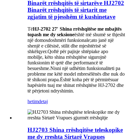
Binarët rrëshqitës të sirtarëve HJ2702
Binarët rrëshqitës të sirtarit me
zgjatim të pjesshëm të kushinetave
Të
HJ-2702 27′ Shina rrëshqitëse me mbajtës
topash me dy seksione
është më shumë se thjesht
një domosdoshmëri funksionale;ato janë një
shenjë e cilësisë, stilit dhe mjeshtërisë së
shkëlqyer.Qoftë për pajisje shtëpiake apo
mobilje, këto shina rrëshqitëse sigurojnë
funksionim të qetë dhe performancë të
besueshme.Nisni një udhëtim funksionaliteti pa
probleme me këtë model mbresëlënës dhe nuk do
të shikoni prapa.Është koha për të përmirësuar
hapësirën tuaj me shinat rrëshqitëse HJ-2702 dhe
të përjetoni ndryshimin.
hetim
detaj
HJ2703 Shina rrëshqitëse teleskopike
me dy rreshta Sirtarë Vrapues