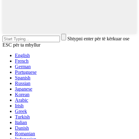
Shtypni enter për të kërkuar ose
ESC për ta mbyllur
English
French
German
Portuguese
Spanish
Russian
Japanese
Korean
Arabic
Irish
Greek
Turkish
Italian
Danish
Romanian