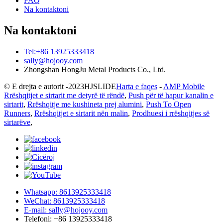
FAQ
Na kontaktoni
Na kontaktoni
Tel:+86 13925333418
sally@hojooy.com
Zhongshan HongJu Metal Products Co., Ltd.
© E drejta e autorit -
2023
HJSLIDE
Harta e faqes
-
AMP Mobile
Rrëshqitjet e sirtarit me detyrë të rëndë
,
Push për të hapur kanalin e
sirtarit
,
Rrëshqitje me kushineta prej alumini
,
Push To Open
Runners
,
Rrëshqitjet e sirtarit nën malin
,
Prodhuesi i rrëshqitjes së
sirtarëve
,
Whatsapp: 8613925333418
WeChat: 8613925333418
E-mail: sally@hojooy.com
Telefoni: +86 13925333418