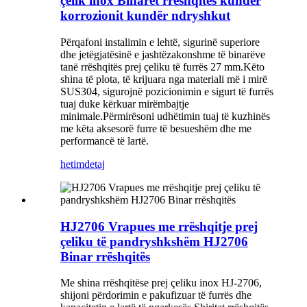
çelik inox Binarët rrëshqitës kundër
korrozionit kundër ndryshkut
Përqafoni instalimin e lehtë, sigurinë superiore
dhe jetëgjatësinë e jashtëzakonshme të binarëve
tanë rrëshqitës prej çeliku të furrës 27 mm.Këto
shina të plota, të krijuara nga materiali më i mirë
SUS304, sigurojnë pozicionimin e sigurt të furrës
tuaj duke kërkuar mirëmbajtje
minimale.Përmirësoni udhëtimin tuaj të kuzhinës
me këta aksesorë furre të besueshëm dhe me
performancë të lartë.
hetim
detaj
HJ2706 Vrapues me rrëshqitje prej
çeliku të pandryshkshëm HJ2706
Binar rrëshqitës
Me shina rrëshqitëse prej çeliku inox HJ-2706,
shijoni përdorimin e pakufizuar të furrës dhe