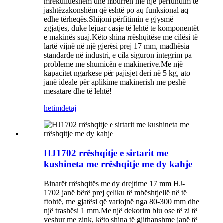
mrekullueshëm dhe mburren me një përfundim të
jashtëzakonshëm që është po aq funksional aq
edhe tërheqës.Shijoni përfitimin e gjysmë
zgjatjes, duke lejuar qasje të lehtë te komponentët
e makinës suaj.Këto shina rrëshqitëse me cilësi të
lartë vijnë në një gjerësi prej 17 mm, madhësia
standarde në industri, e cila siguron integrim pa
probleme me shumicën e makinerive.Me një
kapacitet ngarkese për pajisjet deri në 5 kg, ato
janë ideale për aplikime makinerish me peshë
mesatare dhe të lehtë!
hetim
detaj
HJ1702 rrëshqitje e sirtarit me
kushineta me rrëshqitje me dy kahje
Binarët rrëshqitës me dy drejtime 17 mm HJ-
1702 janë bërë prej çeliku të mbështjellë në të
ftohtë, me gjatësi që variojnë nga 80-300 mm dhe
një trashësi 1 mm.Me një dekorim blu ose të zi të
veshur me zink, këto shina të gjithanshme janë të