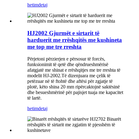
hetim
detaj
HJ2002 Gjurmët e sirtarit të
harduerit me rrëshqitës me kushineta
me top me tre rreshta
Përjetoni përzierjen e përsosur të forcës,
funksionimit të qetë dhe qëndrueshmërisë
afatgjatë me shinat e rrëshqitjes me tre rreshta të
modelit HJ-2002.Të dizenjuara me çelik të
petëzuar në të ftohtë dhe aftësi për zgjatje të
plotë, këto shina 20 mm ripërcaktojnë saktësinë
dhe besueshmërinë për pajisjet tuaja me kapacitet
të lartë.
hetim
detaj