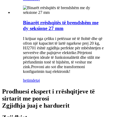
Binarët rrëshqitës të brendshëm me
dy seksione 27 mm
I krijuar nga çeliku i petëzuar në të ftohtë dhe që
ofron një kapacitet të lartë ngarkese prej 20 kg,
HJ2701 është zgjidhja perfekte për mbështetjen e
serverëve dhe pajisjeve elektrike.Përjetoni
përzierjen ideale të funksionalitetit dhe stilit me
përfundimin tonë të hijshëm, të veshur me
zink.Provoni ato sot dhe transformoni
konfigurimin tuaj elektronik!
hetim
detaj
Prodhuesi ekspert i rrëshqitjeve të
sirtarit me porosi
Zgjidhja juaj e harduerit