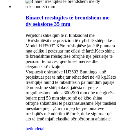
Binarët rrëshqitës të brendshëm me
dy seksione 35 mm
Përjetoni shkëlqim të ri funksional me
"Rrëshqitësit me precizion të dyfishtë shtëpiake -
Model HJ3503".Këto rrëshqitëse janë të punuara
nga çeliku i petëzuar me cilësi të lartë.Këto shina
të brendshme rrëshqitëse ofrojnë një përzierje të
përsosur të forcës, qëndrueshmërisë dhe
elegancës së dizajnit.
Vrapuesit e sirtarëve HJ3503 Bunnings janë
projektuar për të mbajtur rehat deri në 40 kg.Këto
rrëshqitje mund të mbështesin pa mundim pajisje
të ndryshme shtëpiake.Gjatësia e tyre, e
rregullueshme midis 300-900 mm dhe një gjerësi
bujare prej 53 mm sigurojnë që këto shina
ofrojnë shkathtësi të pakrahasueshme.Një trashësi
mesatare prej 1,4 mm u jep këtyre binarëve
rrëshqitës një ndërtim të fortë, duke siguruar që
ato të jenë mjaft elastike për përdorim afatgjatë.
hetim
detaj