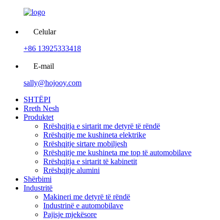
Celular
+86 13925333418
E-mail
sally@hojooy.com
SHTËPI
Rreth Nesh
Produktet
Rrëshqitja e sirtarit me detyrë të rëndë
Rrëshqitje me kushineta elektrike
Rrëshqitje sirtare mobiljesh
Rrëshqitje me kushineta me top të automobilave
Rrëshqitja e sirtarit të kabinetit
Rrëshqitje alumini
Shërbimi
Industritë
Makineri me detyrë të rëndë
Industrinë e automobilave
Pajisje mjekësore