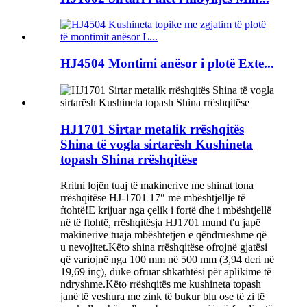
HJ4504 Montimi anësor i plotë Exte...
HJ1701 Sirtar metalik rrëshqitës
Shina të vogla sirtarësh Kushineta
topash Shina rrëshqitëse
Rritni lojën tuaj të makinerive me shinat tona
rrëshqitëse HJ-1701 17″ me mbështjellje të
ftohtë!E krijuar nga çelik i fortë dhe i mbështjellë
në të ftohtë, rrëshqitësja HJ1701 mund t'u japë
makinerive tuaja mbështetjen e qëndrueshme që
u nevojitet.Këto shina rrëshqitëse ofrojnë gjatësi
që variojnë nga 100 mm në 500 mm (3,94 deri në
19,69 inç), duke ofruar shkathtësi për aplikime të
ndryshme.Këto rrëshqitës me kushineta topash
janë të veshura me zink të bukur blu ose të zi të