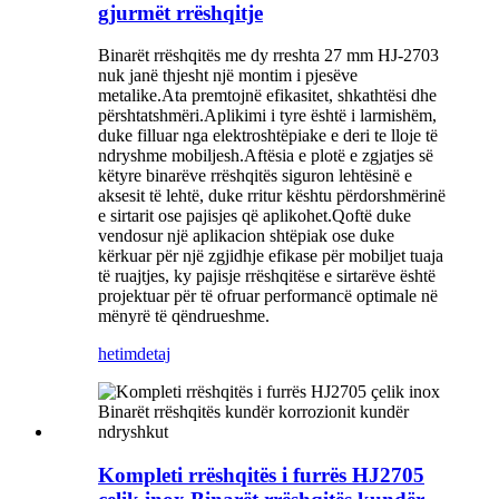
gjurmët rrëshqitje
Binarët rrëshqitës me dy rreshta 27 mm HJ-2703
nuk janë thjesht një montim i pjesëve
metalike.Ata premtojnë efikasitet, shkathtësi dhe
përshtatshmëri.Aplikimi i tyre është i larmishëm,
duke filluar nga elektroshtëpiake e deri te lloje të
ndryshme mobiljesh.Aftësia e plotë e zgjatjes së
këtyre binarëve rrëshqitës siguron lehtësinë e
aksesit të lehtë, duke rritur kështu përdorshmërinë
e sirtarit ose pajisjes që aplikohet.Qoftë duke
vendosur një aplikacion shtëpiak ose duke
kërkuar për një zgjidhje efikase për mobiljet tuaja
të ruajtjes, ky pajisje rrëshqitëse e sirtarëve është
projektuar për të ofruar performancë optimale në
mënyrë të qëndrueshme.
hetim
detaj
Kompleti rrëshqitës i furrës HJ2705