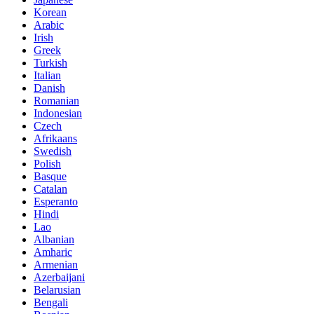
Korean
Arabic
Irish
Greek
Turkish
Italian
Danish
Romanian
Indonesian
Czech
Afrikaans
Swedish
Polish
Basque
Catalan
Esperanto
Hindi
Lao
Albanian
Amharic
Armenian
Azerbaijani
Belarusian
Bengali