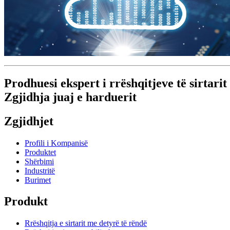
Prodhuesi ekspert i rrëshqitjeve të sirtari
Zgjidhja juaj e harduerit
Zgjidhjet
Profili i Kompanisë
Produktet
Shërbimi
Industritë
Burimet
Produkt
Rrëshqitja e sirtarit me detyrë të rëndë