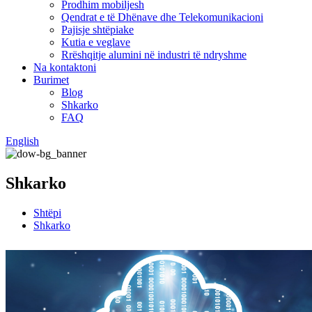
Prodhim mobiljesh
Qendrat e të Dhënave dhe Telekomunikacioni
Pajisje shtëpiake
Kutia e veglave
Rrëshqitje alumini në industri të ndryshme
Na kontaktoni
Burimet
Blog
Shkarko
FAQ
English
Shkarko
Shtëpi
Shkarko