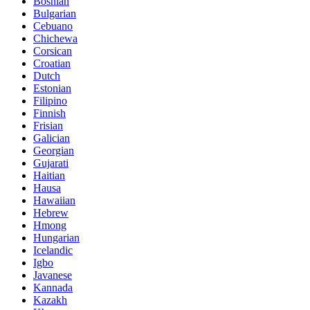
Bosnian
Bulgarian
Cebuano
Chichewa
Corsican
Croatian
Dutch
Estonian
Filipino
Finnish
Frisian
Galician
Georgian
Gujarati
Haitian
Hausa
Hawaiian
Hebrew
Hmong
Hungarian
Icelandic
Igbo
Javanese
Kannada
Kazakh