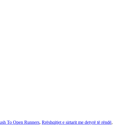
ush To Open Runners
,
Rrëshqitjet e sirtarit me detyrë të rëndë
,