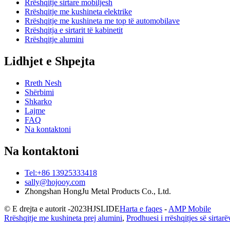
Rrëshqitje sirtare mobiljesh
Rrëshqitje me kushineta elektrike
Rrëshqitje me kushineta me top të automobilave
Rrëshqitja e sirtarit të kabinetit
Rrëshqitje alumini
Lidhjet e Shpejta
Rreth Nesh
Shërbimi
Shkarko
Lajme
FAQ
Na kontaktoni
Na kontaktoni
Tel:+86 13925333418
sally@hojooy.com
Zhongshan HongJu Metal Products Co., Ltd.
© E drejta e autorit -
2023
HJSLIDE
Harta e faqes
-
AMP Mobile
Rrëshqitje me kushineta prej alumini
,
Prodhuesi i rrëshqitjes së sirtarë