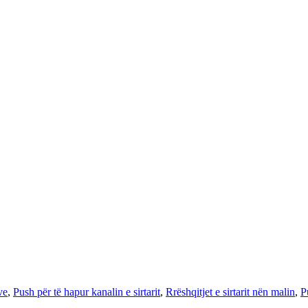
ve
,
Push për të hapur kanalin e sirtarit
,
Rrëshqitjet e sirtarit nën malin
,
P