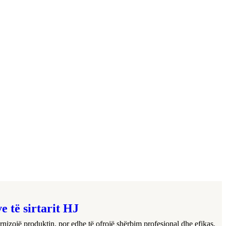
e të sirtarit HJ
izojë produktin, por edhe të ofrojë shërbim profesional dhe efikas.