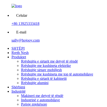
Celular
+86 13925333418
E-mail
sally@hojooy.com
SHTËPI
Rreth Nesh
Produktet
Rrëshqitja e sirtarit me detyrë të rëndë
Rrëshqitje me kushineta elektrike
Rrëshqitje sirtare mobiljesh
Rrëshqitje me kushineta me top të automobilave
Rrëshqitja e sirtarit të kabinetit
Rrëshqitje alumini
Shërbimi
Industritë
Makineri me detyrë të rëndë
Industrinë e automobilave
Pajisje mjekësore