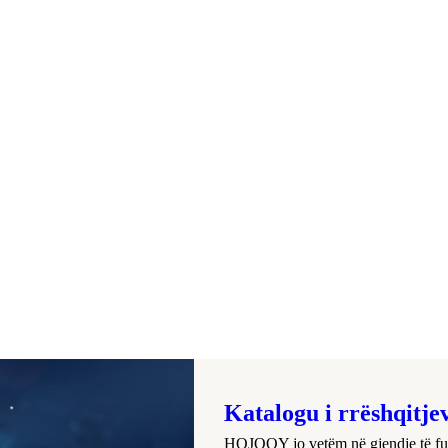
Katalogu i rrëshqitjev
HOJOOY jo vetëm në gjendje të furn