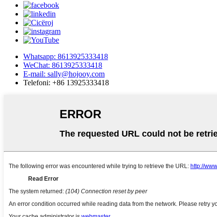
Whatsapp: 8613925333418
WeChat: 8613925333418
E-mail: sally@hojooy.com
Telefoni: +86 13925333418