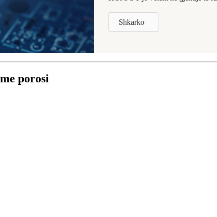
Shkarko
t me porosi