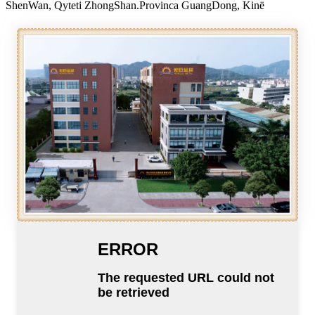
ShenWan, Qyteti ZhongShan.Provinca GuangDong, Kinë