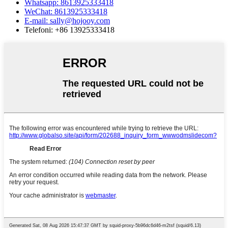
Whatsapp: 8613925333418
WeChat: 8613925333418
E-mail: sally@hojooy.com
Telefoni: +86 13925333418