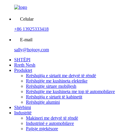
Celular
+86 13925333418
E-mail
sally@hojooy.com
SHTËPI
Rreth Nesh
Produktet
Rrëshqitja e sirtarit me detyrë të rëndë
Rrëshqitje me kushineta elektrike
Rrëshqitje sirtare mobiljesh
Rrëshqitje me kushineta me top të automobilave
Rrëshqitja e sirtarit të kabinetit
Rrëshqitje alumini
Shërbimi
Industritë
Makineri me detyrë të rëndë
Industrinë e automobilave
Pajisje mjekësore