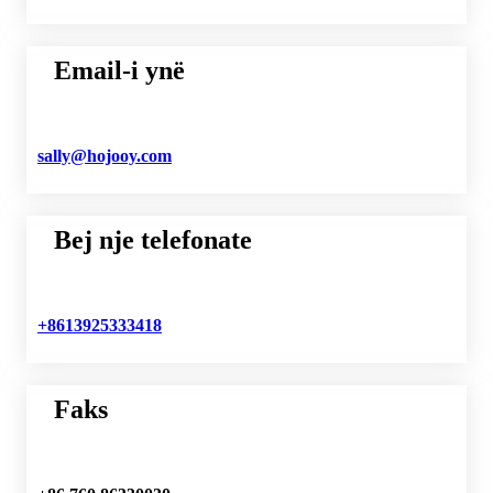
Email-i ynë
sally@hojooy.com
Bej nje telefonate
+8613925333418
Faks