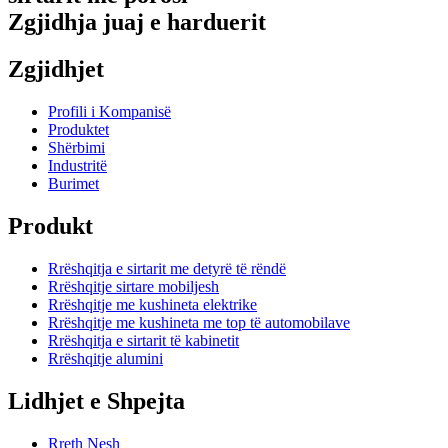
Zgjidhja juaj e harduerit
Zgjidhjet
Profili i Kompanisë
Produktet
Shërbimi
Industritë
Burimet
Produkt
Rrëshqitja e sirtarit me detyrë të rëndë
Rrëshqitje sirtare mobiljesh
Rrëshqitje me kushineta elektrike
Rrëshqitje me kushineta me top të automobilave
Rrëshqitja e sirtarit të kabinetit
Rrëshqitje alumini
Lidhjet e Shpejta
Rreth Nesh