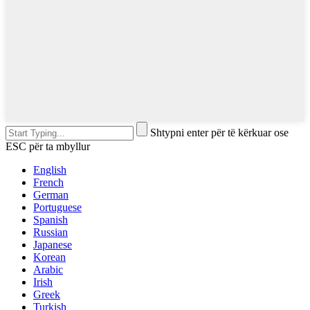
Shtypni enter për të kërkuar ose
ESC për ta mbyllur
English
French
German
Portuguese
Spanish
Russian
Japanese
Korean
Arabic
Irish
Greek
Turkish