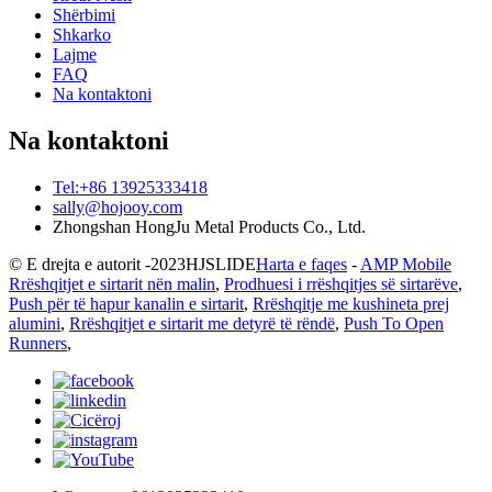
Shërbimi
Shkarko
Lajme
FAQ
Na kontaktoni
Na kontaktoni
Tel:+86 13925333418
sally@hojooy.com
Zhongshan HongJu Metal Products Co., Ltd.
© E drejta e autorit -
2023
HJSLIDE
Harta e faqes
-
AMP Mobile
Rrëshqitjet e sirtarit nën malin
,
Prodhuesi i rrëshqitjes së sirtarëve
,
Push për të hapur kanalin e sirtarit
,
Rrëshqitje me kushineta prej
alumini
,
Rrëshqitjet e sirtarit me detyrë të rëndë
,
Push To Open
Runners
,