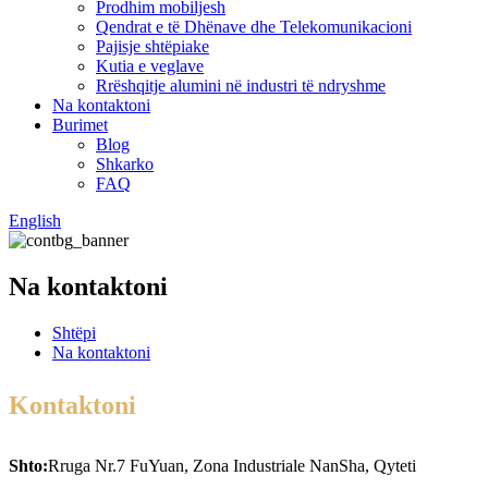
Prodhim mobiljesh
Qendrat e të Dhënave dhe Telekomunikacioni
Pajisje shtëpiake
Kutia e veglave
Rrëshqitje alumini në industri të ndryshme
Na kontaktoni
Burimet
Blog
Shkarko
FAQ
English
Na kontaktoni
Shtëpi
Na kontaktoni
Kontaktoni
Shto:
Rruga Nr.7 FuYuan, Zona Industriale NanSha, Qyteti