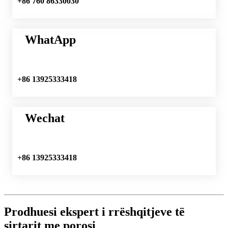
+86 760 86330030
WhatApp
+86 13925333418
Wechat
+86 13925333418
Prodhuesi ekspert i rrëshqitjeve të
sirtarit me porosi