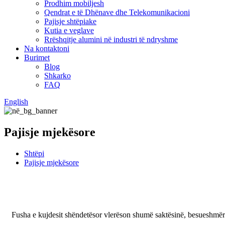
Prodhim mobiljesh
Qendrat e të Dhënave dhe Telekomunikacioni
Pajisje shtëpiake
Kutia e veglave
Rrëshqitje alumini në industri të ndryshme
Na kontaktoni
Burimet
Blog
Shkarko
FAQ
English
Pajisje mjekësore
Shtëpi
Pajisje mjekësore
Fusha e kujdesit shëndetësor vlerëson shumë saktësinë, besueshmërin