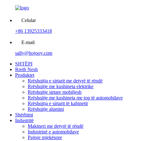
Celular
+86 13925333418
E-mail
sally@hojooy.com
SHTËPI
Rreth Nesh
Produktet
Rrëshqitja e sirtarit me detyrë të rëndë
Rrëshqitje me kushineta elektrike
Rrëshqitje sirtare mobiljesh
Rrëshqitje me kushineta me top të automobilave
Rrëshqitja e sirtarit të kabinetit
Rrëshqitje alumini
Shërbimi
Industritë
Makineri me detyrë të rëndë
Industrinë e automobilave
Pajisje mjekësore