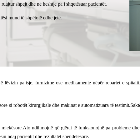
e ruajtur shpejt dhe në heshtje pa i shqetësuar pacientët.
htësi mund të shpëtojë edhe jetë.
lëvizin pajisje, furnizime ose medikamente nëpër repartet e spitalit.
re si robotët kirurgjikale dhe makinat e automatizuara të testimit.Saktë
et mjekësore.Ato ndihmojnë që gjërat të funksionojnë pa probleme dhe 
in ndaj pacientit dhe rezultatet shëndetësore.