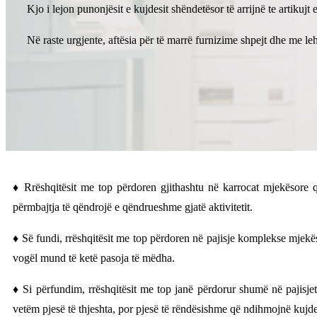
Kjo i lejon punonjësit e kujdesit shëndetësor të arrijnë te artikujt 
Në raste urgjente, aftësia për të marrë furnizime shpejt dhe me le
♦ Rrëshqitësit me top përdoren gjithashtu në karrocat mjekësore që 
përmbajtja të qëndrojë e qëndrueshme gjatë aktivitetit.
♦ Së fundi, rrëshqitësit me top përdoren në pajisje komplekse mjekëso
vogël mund të ketë pasoja të mëdha.
♦ Si përfundim, rrëshqitësit me top janë përdorur shumë në pajisj
vetëm pjesë të thjeshta, por pjesë të rëndësishme që ndihmojnë kujdes