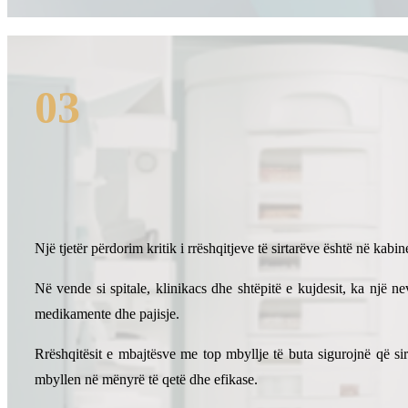
03
Një tjetër përdorim kritik i rrëshqitjeve të sirtarëve është në kab
Në vende si spitale, klinika
cs dhe shtëpitë e kujdesit, ka një 
medikamente dhe pajisje.
Rrëshqitësit e mbajtësve me top mbyllje të buta sigurojnë që sir
mbyllen në mënyrë të qetë dhe efikase.