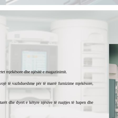
inetet mjekësore dhe njësitë e magazinimit.
nevojë të vazhdueshme për të marrë furnizime mjekësore,
tarët dhe dyert e këtyre njësive të ruajtjes të hapen dhe