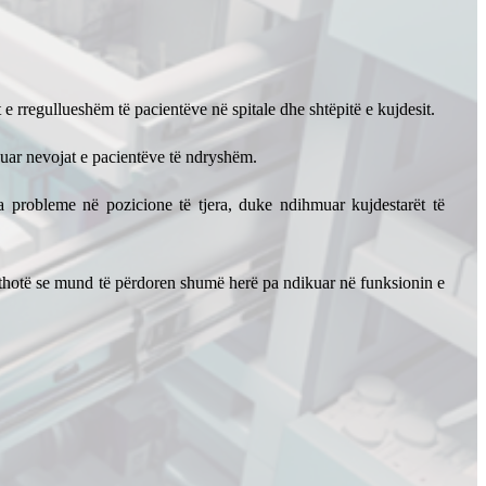
t e rregullueshëm të pacientëve në spitale dhe shtëpitë e kujdesit.
ësuar nevojat e pacientëve të ndryshëm.
 pa probleme në pozicione të tjera, duke ndihmuar kujdestarët të
të thotë se mund të përdoren shumë herë pa ndikuar në funksionin e