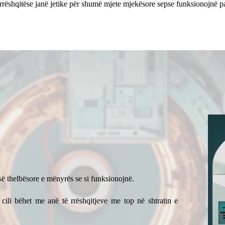
na rrëshqitëse janë jetike për shumë mjete mjekësore sepse funksionojnë
ë thelbësore e mënyrës se si funksionojnë.
 cili bëhet me anë të rrëshqitjeve me top në shtratin e