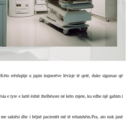
Këto rrëshqitje u japin trajnerëve lëvizje të qetë, duke siguruar që
sia e tyre e lartë është thelbësore në këto mjete, ku edhe një gabim i
me saktësi dhe i bëjnë pacientët më të rehatshëm.Pra, ato nuk janë