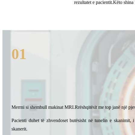
rezultatet e pacientit.Këto shi
01
Merrni si shembull makinat MRI.Rrëshqitësit me top janë një pjes
Pacienti duhet të zhvendoset butësisht në tunelin e skanimit, i
skanerit.