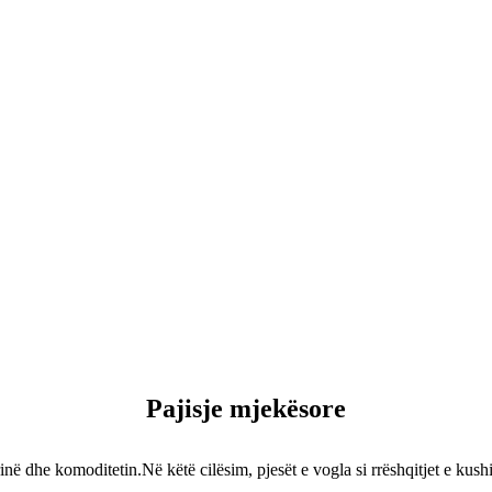
Pajisje mjekësore
ë dhe komoditetin.Në këtë cilësim, pjesët e vogla si rrëshqitjet e kus