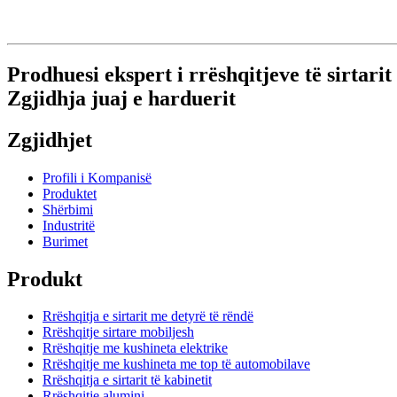
Prodhuesi ekspert i rrëshqitjeve të sirtari
Zgjidhja juaj e harduerit
Zgjidhjet
Profili i Kompanisë
Produktet
Shërbimi
Industritë
Burimet
Produkt
Rrëshqitja e sirtarit me detyrë të rëndë
Rrëshqitje sirtare mobiljesh
Rrëshqitje me kushineta elektrike
Rrëshqitje me kushineta me top të automobilave
Rrëshqitja e sirtarit të kabinetit
Rrëshqitje alumini