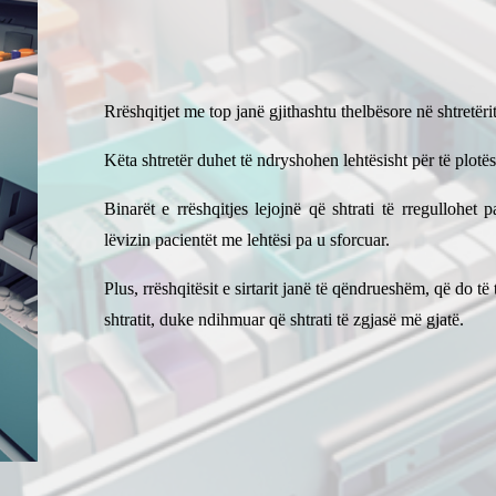
Rrëshqitjet me top janë gjithashtu thelbësore në shtretëri
Këta shtretër duhet të ndryshohen lehtësisht për të plot
Binarët e rrëshqitjes lejojnë që shtrati të rregullohet
lëvizin pacientët me lehtësi pa u sforcuar.
Plus, rrëshqitësit e sirtarit janë të qëndrueshëm, që do 
shtratit, duke ndihmuar që shtrati të zgjasë më gjatë.