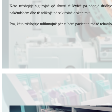
Këto rrëshqitje sigurojnë që shtrati të lëvizë pa ndonjë dridhj
pakëndshëm dhe të ndikojë në saktësinë e skanimit.
Pra, këto rrëshqitje ndihmojnë për ta bërë pacientin më të rehatsh